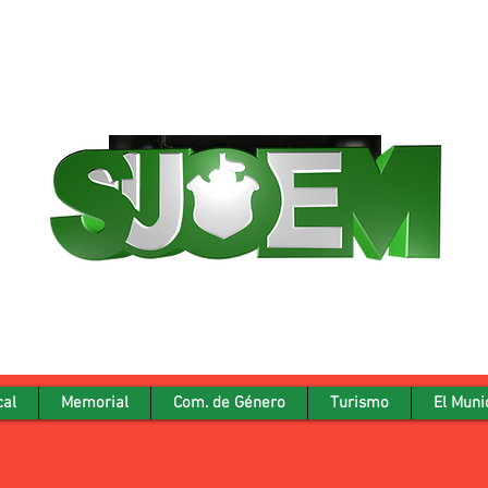
cal
Memorial
Com. de Género
Turismo
El Muni