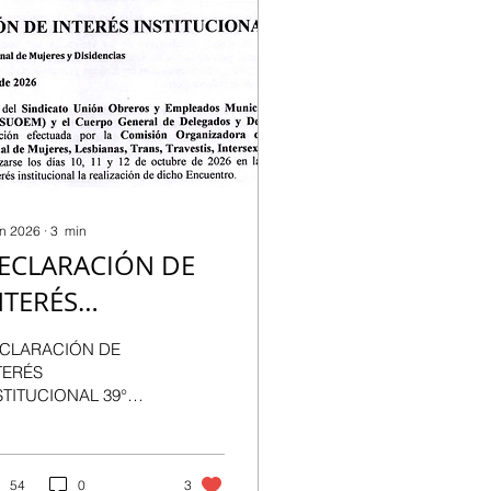
un 2026
∙
3
min
ECLARACIÓN DE
NTERÉS
NSTITUCIONAL
CLARACIÓN DE
TERÉS
STITUCIONAL 39°
uentro Plurinacional
Mujeres y Disidencias
doba, 30 de Abril de
26 La Comisión
54
0
3