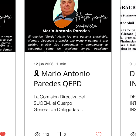
12 jun 2026
∙
1
min
9 j
🎗️ Mario Antonio
D
Paredes QEPD
I
I
La Comisión Directiva del
DE
SUOEM, el Cuerpo
IN
General de Delegadas y
IN
Delegados, las Comisión
Enc
de Jubiladas y Jubilados,
de 
la Secretaría Gremial de
Cór
Áreas Operativas y las
112
0
20