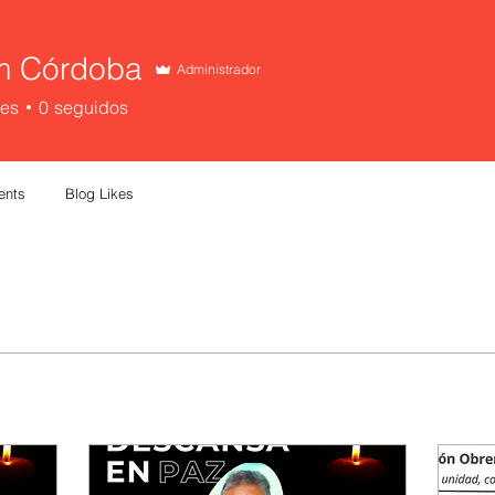
m Córdoba
Administrador
res
0
seguidos
ents
Blog Likes