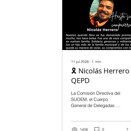
11 jul 2026
∙
1
min
🎗️ Nicolás Herrero
QEPD
La Comisión Directiva del
SUOEM, el Cuerpo
General de Delegadas y
Delegados, la Secretaría
Gremial de CPC y las
compañeras y
compañeros del CPC
1406
0
7