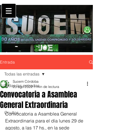
Entrada
Todas las entradas
Suoem Córdoba
Todas las entradas
23 ago 2022
1 min de lectura
Convocatoria a Asamblea
Avisos fúnebres
General Extraordinaria
Principal
Ocultos
Convocatoria a Asamblea General 
Extraordinaria para el día lunes 29 de 
agosto, a las 17 hs., en la sede 