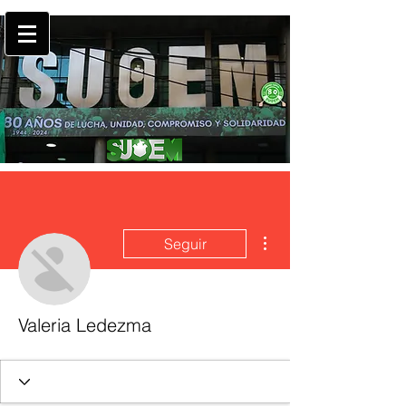
Más acciones
Seguir
Valeria Ledezma