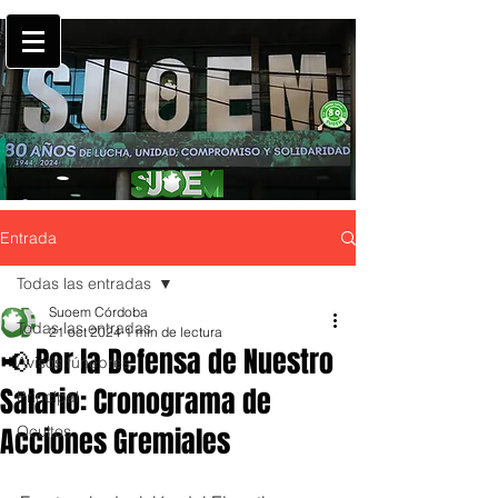
Entrada
Todas las entradas
Suoem Córdoba
Todas las entradas
21 oct 2024
1 min de lectura
📢 Por la Defensa de Nuestro
Avisos fúnebres
Salario: Cronograma de
Principal
Acciones Gremiales
Ocultos