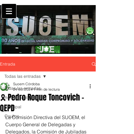
Entrada
Todas las entradas
Suoem Córdoba
Todas las entradas
24 oct 2024
1 min de lectura
🎗️ Pedro Roque Toncovich -
Avisos fúnebres
QEPD
Principal
Ocultos
La Comisión Directiva del SUOEM, el 
Cuerpo General de Delegadas y 
Delegados, la Comisión de Jubiladas 