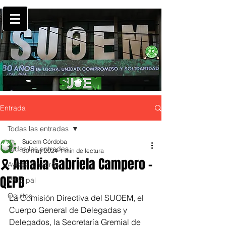
Entrada
Todas las entradas
Suoem Córdoba
Todas las entradas
30 may 2024
1 min de lectura
🎗 Amalia Gabriela Campero -
Avisos fúnebres
QEPD
Principal
Ocultos
La Comisión Directiva del SUOEM, el 
Cuerpo General de Delegadas y 
Delegados, la Secretaría Gremial de 