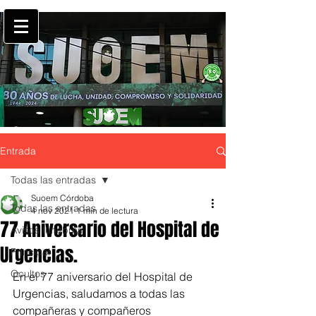
Entrada
Todas las entradas
Suoem Córdoba
Todas las entradas
4 nov 2021
1 min de lectura
77 Aniversario del Hospital de
Avisos fúnebres
Urgencias.
Principal
Ocultos
En el 77 aniversario del Hospital de 
Urgencias, saludamos a todas las 
compañeras y compañeros 