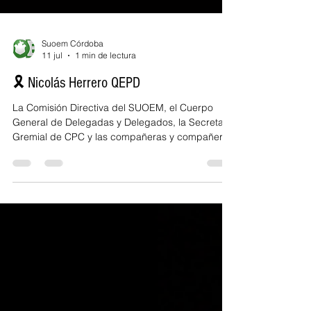
Suoem Córdoba
11 jul
1 min de lectura
🎗️ Nicolás Herrero QEPD
La Comisión Directiva del SUOEM, el Cuerpo
General de Delegadas y Delegados, la Secretaría
Gremial de CPC y las compañeras y compañeros
del CPC Rancagua, expresan su más profundo
pesar por el fallecimiento del compañero Nicolás
Herrero. Nuestro querido Nico se fue demasiado
pronto, y duele mucho, nos hace bolsa. Fue uno
de esos compañeros que se vuelven familia.
Solidario, generoso y militante gremial, fue un hijo
más de la familia municipal y de los CPC. Nos
queda su manera