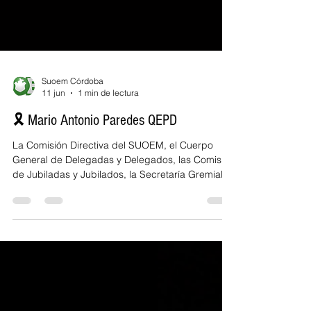
Suoem Córdoba
11 jun
1 min de lectura
🎗️ Mario Antonio Paredes QEPD
La Comisión Directiva del SUOEM, el Cuerpo
General de Delegadas y Delegados, las Comisión
de Jubiladas y Jubilados, la Secretaría Gremial
de Áreas Operativas y las compañeras y
compañeros de la Dirección de Obras y
Mantenimiento, expresan su más profundo pesar
por el fallecimiento del compañero Mario Antonio
Paredes. El querido “Gordo” Mario fue una