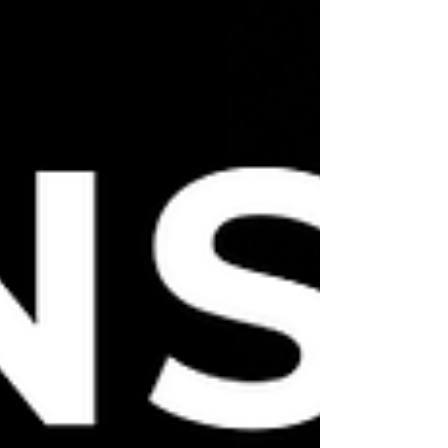
persona entrañable, siempre dispuesto a brindar
una mano y compartir una palabra amable. Sus
compañeras y compañeros lo recuerda