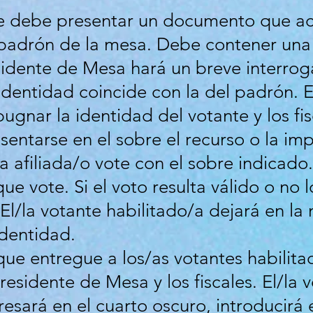
e debe presentar un documento que ac
 padrón de la mesa. Debe contener una 
esidente de Mesa hará un breve interrog
 identidad coincide con la del padrón. 
nar la identidad del votante y los fisc
sentarse en el sobre el recurso o la i
la afiliada/o vote con el sobre indicado
e vote. Si el voto resulta válido o no l
 El/la votante habilitado/a dejará en la
dentidad.
ue entregue a los/as votantes habilita
residente de Mesa y los fiscales. El/la 
resará en el cuarto oscuro, introducirá 