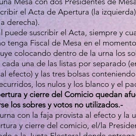
 una Mesa con dos Presidentes de Mesa
ibir el Acta de Apertura (la izquierda) 
la derecha).
l puede suscribir el Acta, siempre y cua
o tenga Fiscal de Mesa en el momento 
uye colocando dentro de la urna los sob
 cada una de las listas por separado (e
al efecto) y las tres bolsas conteniendo
urridos, los nulos y los blanco y el pa
ertura y cierre del Comicio quedan afue
e los sobres y votos no utilizados.-
 urna con la faja provista al efecto y la
rtura y cierre del comicio, el/la Presi
lado a la Junta Electoral donde entreg