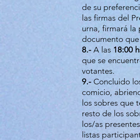
de su preferenc
las firmas del P
urna, firmará la p
documento que 
8.-
A las
18:00 h
que se encuentre
votantes.
9.-
Concluido los
comicio, abriend
los sobres que 
resto de los sob
los/as presente
listas particip