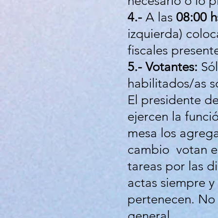
necesario o lo pi
4.-
A las
08:00 h
izquierda) coloc
fiscales present
5.- Votantes:
Sól
habilitados/as 
El presidente de
ejercen la funci
mesa los agrega
cambio votan en
tareas por las d
actas siempre y 
pertenecen. No p
general.