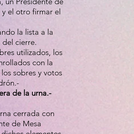
, un Presidente de
y el otro firmar el
ndo la lista a la
del cierre.
res utilizados, los
nrollados con la
 los sobres y votos
drón.-
ra de la urna.-
 urna cerrada con
dente de Mesa
a dichos elementos