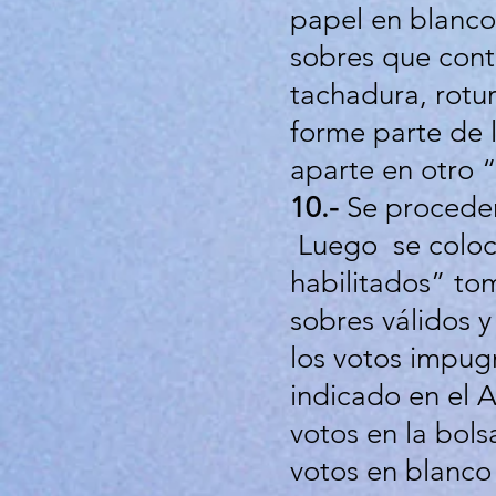
papel en blanco
sobres que conte
tachadura, rotu
forme parte de 
aparte en otro 
10.-
Se procederá
Luego se colocar
habilitados” to
sobres válidos y
los votos impugn
indicado en el A
votos en la bol
votos en blanco 