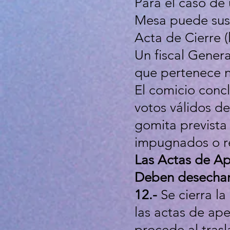
Para el caso de
Mesa puede suscr
Acta de Cierre (
Un fiscal Genera
que pertenece n
El comicio concl
votos válidos de
gomita prevista 
impugnados o rec
Las Actas de Ap
Deben desechars
12.-
Se cierra la
las actas de ape
procede al tras