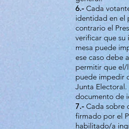
6.-
Cada votant
identidad en el
contrario el Pr
verificar que su
mesa puede impug
ese caso debe a
permitir que el/
puede impedir qu
Junta Electoral.
documento de i
7.-
Cada sobre q
firmado por el P
habilitado/a ing