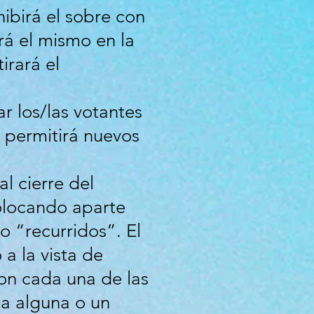
ibirá el sobre con
rá el mismo en la
tirará el
r los/las votantes
e permitirá nuevos
l cierre del
colocando aparte
o “recurridos”. El
a la vista de
on cada una de las
ta alguna o un