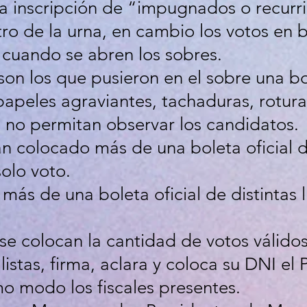
la inscripción de “impugnados o recurr
o de la urna, en cambio los votos en b
cuando se abren los sobres.
son los que pusieron en el sobre una bol
papeles agraviantes, tachaduras, rotura
 no permitan observar los candidatos.
an colocado más de una boleta oficial d
olo voto.
más de una boleta oficial de distintas l
se colocan la cantidad de votos válido
listas, firma, aclara y coloca su DNI el
o modo los fiscales presentes.