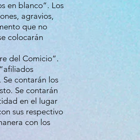
os en blanco”. Los
ones, agravios,
emento que no
se colocarán
re del Comicio”.
“afiliados
 Se contarán los
isto. Se contarán
idad en el lugar
con sus respectivo
manera con los