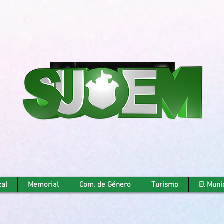
cal
Memorial
Com. de Género
Turismo
El Muni