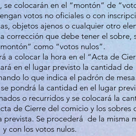
, se colocarán en el “montón” de “vot
ngan votos no oficiales o con inscripci
ras, objetos ajenos o cualquier otro el
la corrección que debe tener el sobre, 
“montón” como “votos nulos”.
 a colocar la hora en el “Acta de Cier
á en el lugar previsto la cantidad de 
mando lo que indica el padrón de mesa.
 se pondrá la cantidad en el lugar prev
ados o recurridos y se colocará la cant
cta de Cierre del comicio y los sobres 
sa prevista. Se procederá de la misma 
y con los votos nulos.