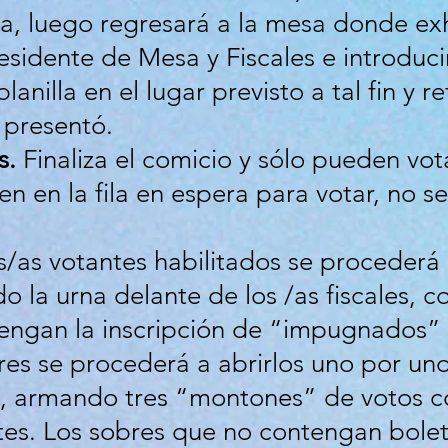
ia, luego regresará a la mesa donde exh
residente de Mesa y Fiscales e introduci
lanilla en el lugar previsto a tal fin y re
presentó.
s.
Finaliza el comicio y sólo pueden vota
n en la fila en espera para votar, no s
/as votantes habilitados se procederá a
o la urna delante de los /as fiscales, 
tengan la inscripción de “impugnados” 
res se procederá a abrirlos uno por uno 
s, armando tres “montones” de votos c
antes. Los sobres que no contengan bole