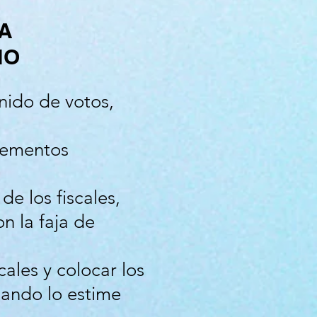
A
IO
enido de votos,
elementos
de los fiscales,
on la faja de
cales y colocar los
uando lo estime