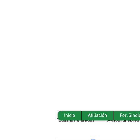
Inicio
Afiliación
For. Sindi
Todas las entradas
Avisos fúnebres