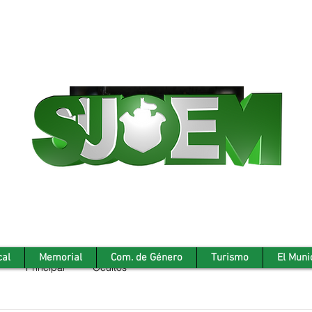
cal
Memorial
Com. de Género
Turismo
El Muni
Principal
Ocultos