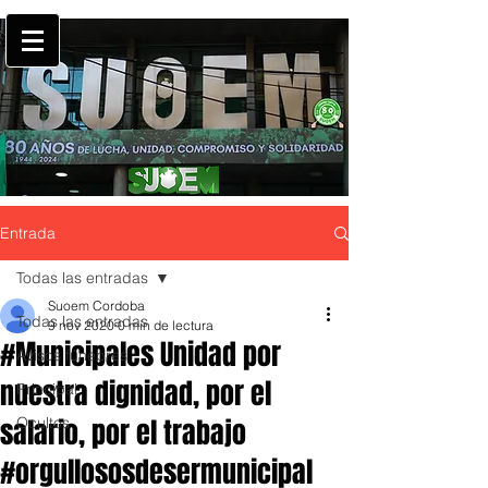
Entrada
Todas las entradas
Suoem Cordoba
Todas las entradas
9 nov 2020
0 min de lectura
#Municipales Unidad por
Avisos fúnebres
nuestra dignidad, por el
Principal
salario, por el trabajo
Ocultos
#orgullososdesermunicipal