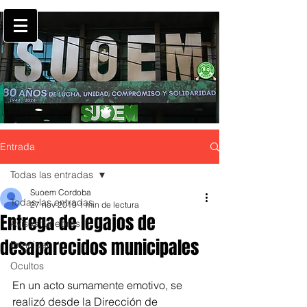
Entrada
Todas las entradas
Suoem Cordoba
Todas las entradas
27 nov 2019
1 min de lectura
Entrega de legajos de
Avisos fúnebres
desaparecidos municipales
Principal
Ocultos
En un acto sumamente emotivo, se 
realizó desde la Dirección de 