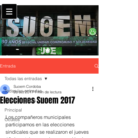
Entrada
Todas las entradas
Suoem Cordoba
Todas las entradas
28 oct 2017
1 min de lectura
Elecciones Suoem 2017
Avisos fúnebres
Principal
Los compañeros municipales 
Ocultos
participamos en las elecciones 
sindicales que se realizaron el jueves 