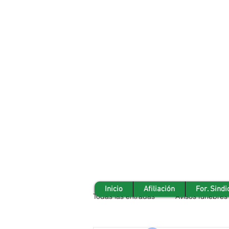
Inicio
Afiliación
For. Sindi
Todas las entradas
Avisos fúnebres