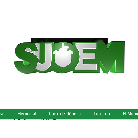
cal
Memorial
Com. de Género
Turismo
El Muni
Principal
Ocultos