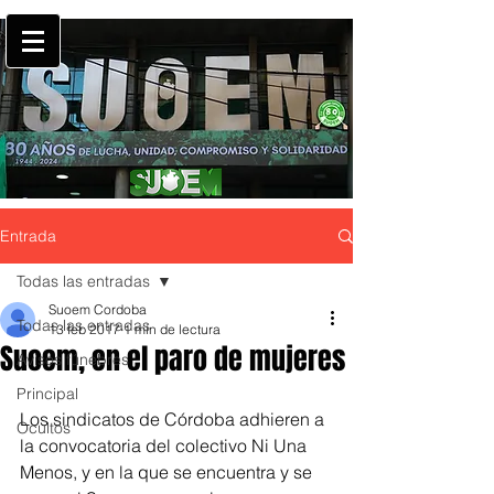
Entrada
Todas las entradas
Suoem Cordoba
Todas las entradas
13 feb 2017
1 min de lectura
Suoem, en el paro de mujeres
Avisos fúnebres
Principal
Los sindicatos de Córdoba adhieren a 
Ocultos
la convocatoria del colectivo Ni Una 
Menos, y en la que se encuentra y se 