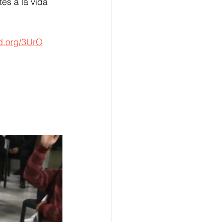
es a la vida 
cd.org/3UrO