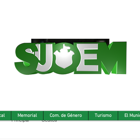
cal
Memorial
Com. de Género
Turismo
El Muni
Principal
Ocultos