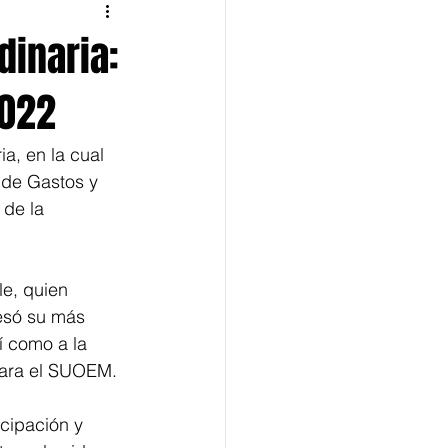
dinaria:
2022
a, en la cual 
 de Gastos y 
de la 
e, quien 
resó su más 
í como a la 
para el SUOEM.
cipación y 