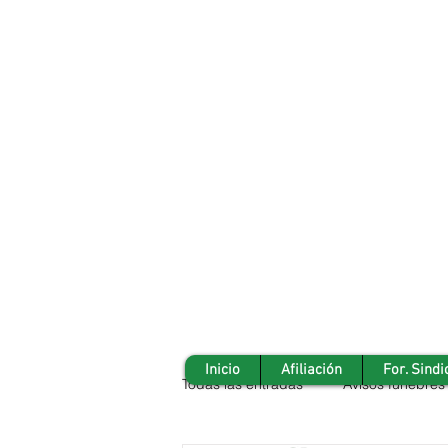
Inicio
Afiliación
For. Sindi
Todas las entradas
Avisos fúnebres