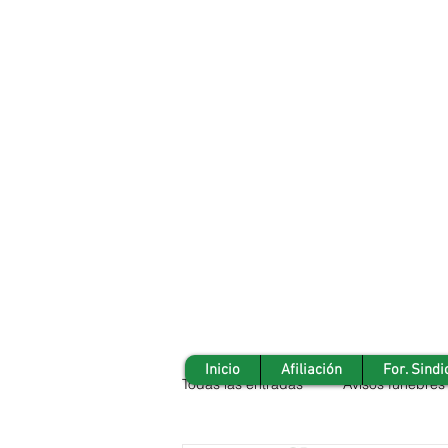
Inicio
Afiliación
For. Sindi
Todas las entradas
Avisos fúnebres