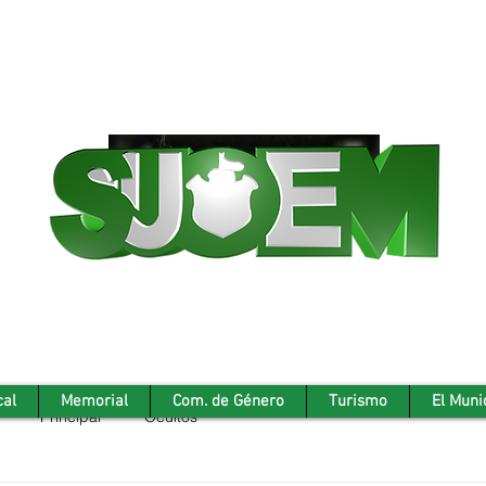
cal
Memorial
Com. de Género
Turismo
El Muni
Principal
Ocultos