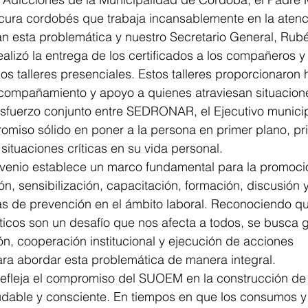
 cura cordobés que trabaja incansablemente en la atenc
an esta problemática y nuestro Secretario General, Rub
ealizó la entrega de los certificados a los compañeros
los talleres presenciales. Estos talleres proporcionaron
acompañamiento y apoyo a quienes atraviesan situacio
esfuerzo conjunto entre SEDRONAR, el Ejecutivo munici
miso sólido en poner a la persona en primer plano, pri
situaciones críticas en su vida personal.
nvenio establece un marco fundamental para la promoci
ón, sensibilización, capacitación, formación, discusión y
as de prevención en el ámbito laboral. Reconociendo qu
cos son un desafío que nos afecta a todos, se busca g
n, cooperación institucional y ejecución de acciones 
para abordar esta problemática de manera integral.
refleja el compromiso del SUOEM en la construcción de
able y consciente. En tiempos en que los consumos y