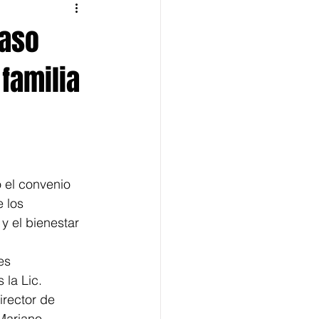
paso
 familia
 el convenio 
 los 
 el bienestar 
es 
 la Lic. 
irector de 
Mariano 