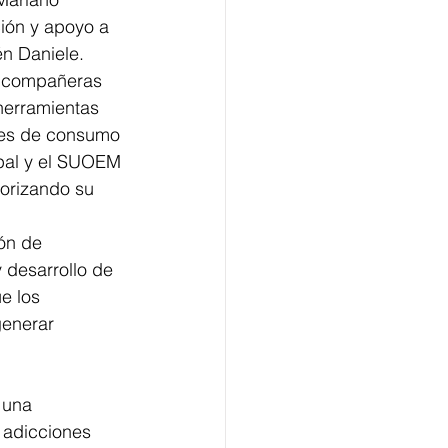
ión y apoyo a 
én Daniele.
 y compañeras 
 herramientas 
nes de consumo 
pal y el SUOEM 
orizando su 
ón de 
 desarrollo de 
e los 
enerar 
 una 
 adicciones 