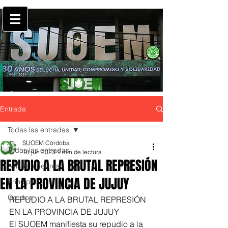
Entrada
Todas las entradas
SUOEM Córdoba
Todas las entradas
18 jun 2023
1 min de lectura
REPUDIO A LA BRUTAL REPRESIÓN
Avisos fúnebres
EN LA PROVINCIA DE JUJUY
Principal
Ocultos
REPUDIO A LA BRUTAL REPRESIÓN 
EN LA PROVINCIA DE JUJUY
El SUOEM manifiesta su repudio a la 