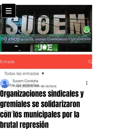
Entrada
Todas las entradas
Suoem Cordoba
Todas las entradas
1 nov 2020
0 min de lectura
Organizaciones sindicales y
Avisos fúnebres
gremiales se solidarizaron
Principal
con los municipales por la
Ocultos
brutal represión