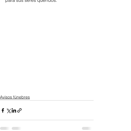
para sus seres queridos.
Avisos fúnebres