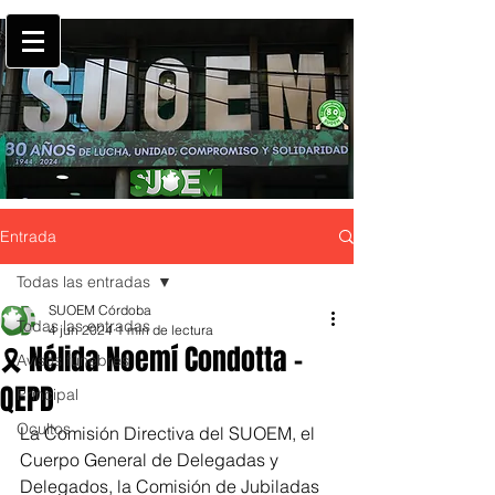
Entrada
Todas las entradas
SUOEM Córdoba
Todas las entradas
4 jun 2024
1 min de lectura
🎗 Nélida Noemí Condotta -
Avisos fúnebres
QEPD
Principal
Ocultos
La Comisión Directiva del SUOEM, el 
Cuerpo General de Delegadas y 
Delegados, la Comisión de Jubiladas 