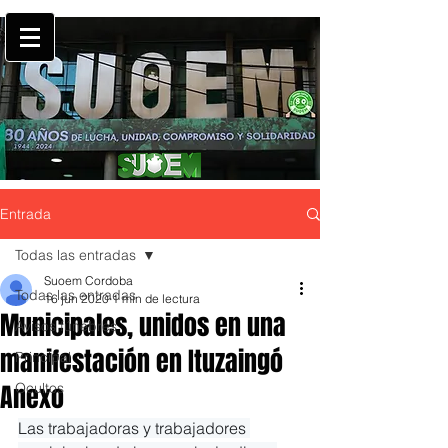
Entrada
Todas las entradas
Suoem Cordoba
Todas las entradas
16 jun 2020
1 min de lectura
Municipales, unidos en una
Avisos fúnebres
manifestación en Ituzaingó
Principal
Anexo
Ocultos
Las trabajadoras y trabajadores 