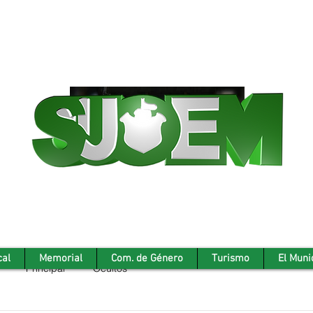
cal
Memorial
Com. de Género
Turismo
El Muni
Principal
Ocultos