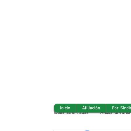
Inicio
Afiliación
For. Sindi
Todas las entradas
Avisos fúnebres