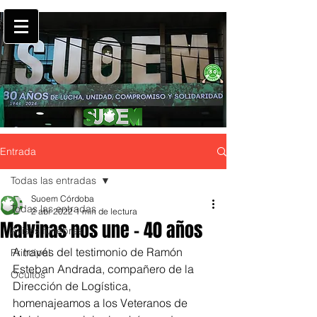
Entrada
Todas las entradas
Suoem Córdoba
Todas las entradas
2 abr 2022
1 min de lectura
Malvinas nos une - 40 años
Avisos fúnebres
A través del testimonio de Ramón 
Principal
Esteban Andrada, compañero de la 
Ocultos
Dirección de Logística, 
homenajeamos a los Veteranos de 