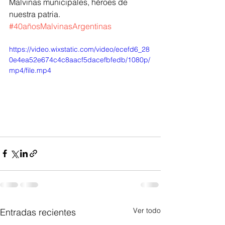
Malvinas municipales, héroes de 
nuestra patria. 
#40añosMalvinasArgentinas
https://video.wixstatic.com/video/ecefd6_28
0e4ea52e674c4c8aacf5dacefbfedb/1080p/
mp4/file.mp4
Ver todo
Entradas recientes