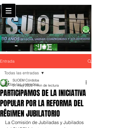
Entrada
Todas las entradas
SUOEM Córdoba
Todas las entradas
31 may 2022
1 min de lectura
PARTICIPAMOS DE LA INICIATIVA
Avisos fúnebres
POPULAR POR LA REFORMA DEL
Principal
RÉGIMEN JUBILATORIO
Ocultos
La Comisión de Jubiladas y Jubilados 