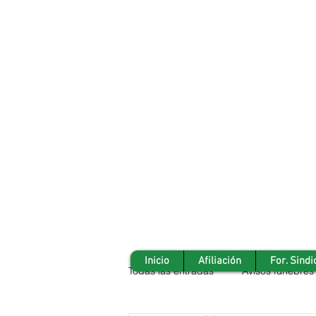
Inicio
Afiliación
For. Sindi
Todas las entradas
Avisos fúnebres