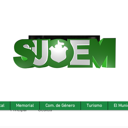
cal
Memorial
Com. de Género
Turismo
El Muni
Principal
Ocultos