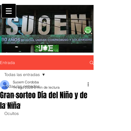
Entrada
Todas las entradas
Suoem Cordoba
Todas las entradas
14 ago 2020
0 min de lectura
Gran sorteo Día del Niño y de
Avisos fúnebres
la Niña
Principal
Ocultos