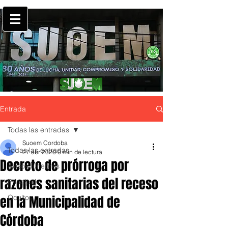
Entrada
Todas las entradas
Suoem Cordoba
Todas las entradas
27 abr 2020
0 min de lectura
Decreto de prórroga por
Avisos fúnebres
razones sanitarias del receso
Principal
en la Municipalidad de
Ocultos
Córdoba