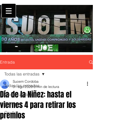
Entrada
Todas las entradas
Suoem Cordoba
Todas las entradas
31 ago 2020
0 min de lectura
Día de la Niñez: hasta el
Avisos fúnebres
viernes 4 para retirar los
Principal
premios
Ocultos