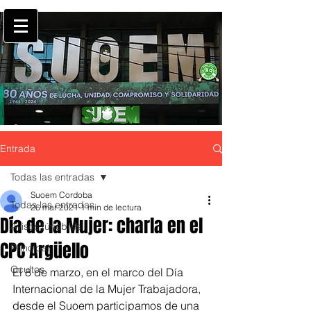
Entrada
Todas las entradas
Suoem Cordoba
Todas las entradas
26 mar 2021
1 min de lectura
Día de la Mujer: charla en el
Avisos fúnebres
CPC Argüello
Principal
Ocultos
El 8 de marzo, en el marco del Día 
Internacional de la Mujer Trabajadora, 
desde el Suoem participamos de una 