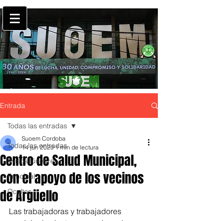
Entrada
Todas las entradas
Suoem Cordoba
Todas las entradas
14 jun 2020
1 min de lectura
Centro de Salud Municipal,
Avisos fúnebres
con el apoyo de los vecinos
Principal
de Argüello
Ocultos
Las trabajadoras y trabajadores 