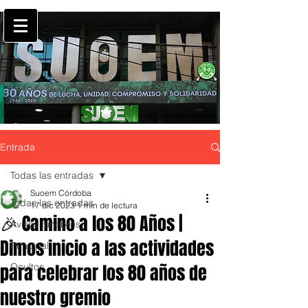
Entrada
Todas las entradas
Suoem Córdoba
Todas las entradas
17 dic 2023
1 min de lectura
🎉 Camino a los 80 Años |
Avisos fúnebres
Dimos inicio a las actividades
Principal
para celebrar los 80 años de
Ocultos
nuestro gremio