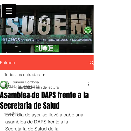
Entrada
Todas las entradas
Suoem Córdoba
Todas las entradas
14 abr 2022
1 min de lectura
Asamblea de DAPS frente a la
Avisos fúnebres
Secretaría de Salud
Principal
Ocultos
En el día de ayer, se llevó a cabo una 
asamblea de DAPS frente a la 
Secretaría de Salud de la 