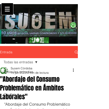
Entrada
Todas las entradas
Suoem Córdoba
Todas las entradas
14 jun 2023
2 min de lectura
"Abordaje del Consumo
Avisos fúnebres
Problemático en Ámbitos
Principal
Laborales"
Ocultos
"Abordaje del Consumo Problemático 