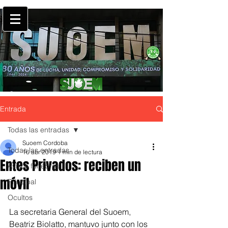
Entrada
Todas las entradas
Suoem Cordoba
Todas las entradas
16 abr 2019
1 min de lectura
Entes Privados: reciben un
Avisos fúnebres
móvil
Principal
Ocultos
La secretaria General del Suoem, 
Beatriz Biolatto, mantuvo junto con los 