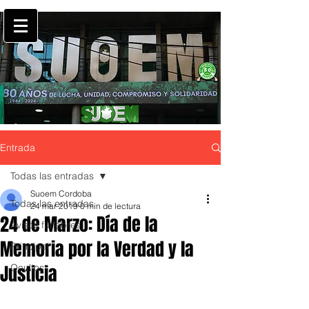
Entrada
Todas las entradas
Suoem Cordoba
Todas las entradas
24 mar 2019
0 min de lectura
24 de Marzo: Día de la
Avisos fúnebres
Memoria por la Verdad y la
Principal
Justicia
Ocultos