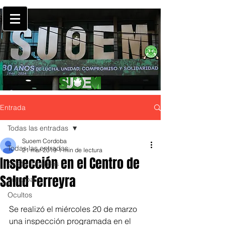
Entrada
Todas las entradas
Suoem Cordoba
Todas las entradas
21 mar 2019
1 min de lectura
Inspección en el Centro de
Avisos fúnebres
Salud Ferreyra
Principal
Ocultos
Se realizó el miércoles 20 de marzo 
una inspección programada en el 