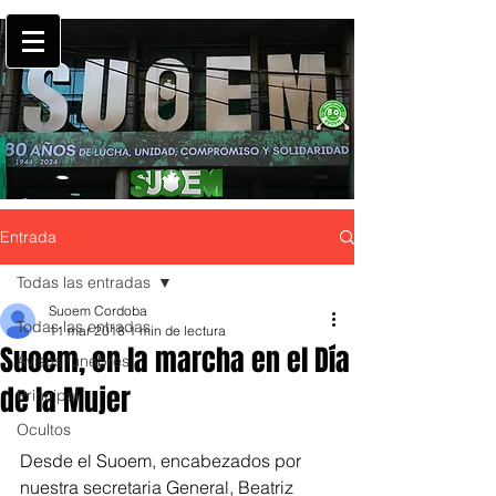
Entrada
Todas las entradas
Suoem Cordoba
Todas las entradas
11 mar 2018
1 min de lectura
Suoem, en la marcha en el Día
Avisos fúnebres
de la Mujer
Principal
Ocultos
Desde el Suoem, encabezados por 
nuestra secretaria General, Beatriz 