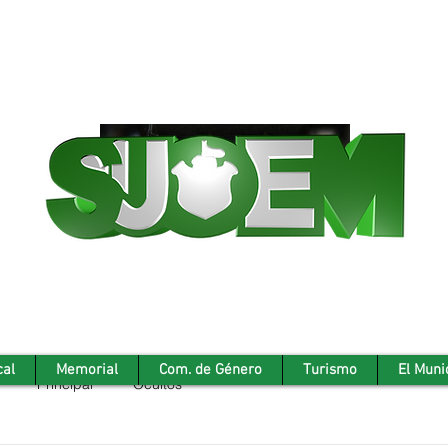
cal
Memorial
Com. de Género
Turismo
El Muni
Principal
Ocultos