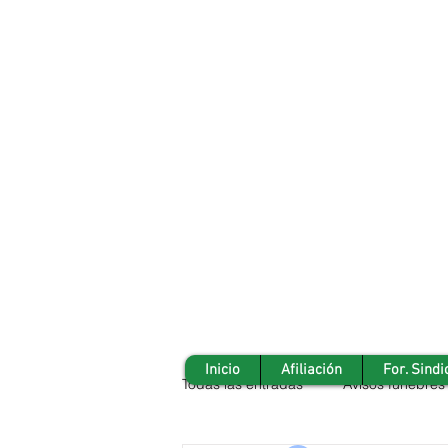
Inicio
Afiliación
For. Sindi
Todas las entradas
Avisos fúnebres