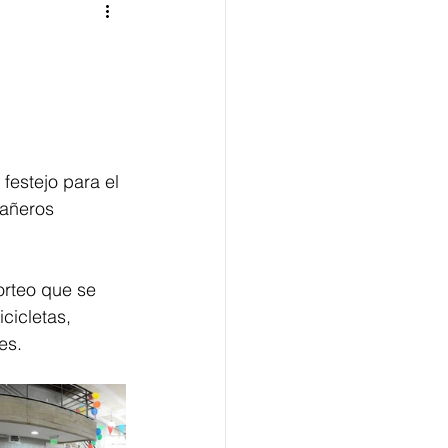
festejo para el 
añeros 
orteo que se 
cicletas, 
es.