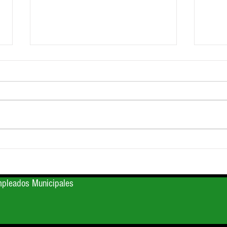
🎗️ Nicolás Herrero QEPD
🎗️ M
mpleados Municipales