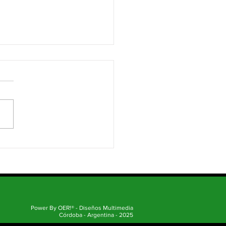
ario Antonio Paredes QEPD
Power By OER!® - Diseños Multimedia
Córdoba - Argentina - 2025