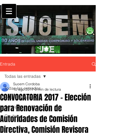
Entrada
Todas las entradas
Suoem Cordoba
Todas las entradas
12 ago 2017
0 min de lectura
CONVOCATORIA 2017 - Elección
Avisos fúnebres
para Renovación de
Principal
Autoridades de Comisión
Ocultos
Directiva, Comisión Revisora