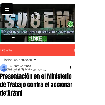
Entrada
Todas las entradas
Suoem Cordoba
Todas las entradas
13 jul 2017
1 min de lectura
Presentación en el Ministerio
Avisos fúnebres
de Trabajo contra el accionar
Principal
de Arzani
Ocultos