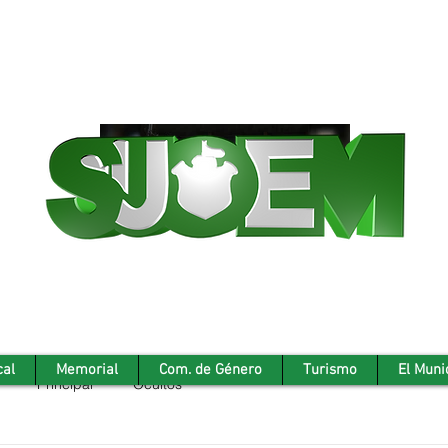
cal
Memorial
Com. de Género
Turismo
El Muni
Principal
Ocultos