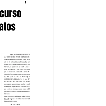
ecurso
atos