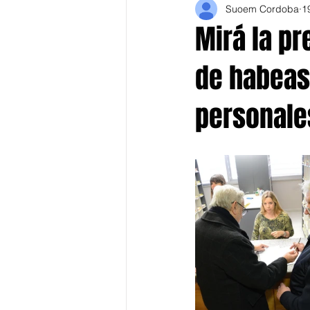
Suoem Cordoba
1
Mirá la p
de habeas 
personales