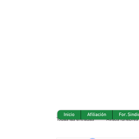
Inicio
Afiliación
For. Sindi
Todas las entradas
Avisos fúnebres